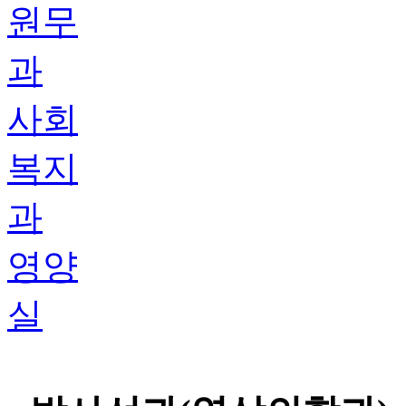
원무
과
사회
복지
과
영양
실