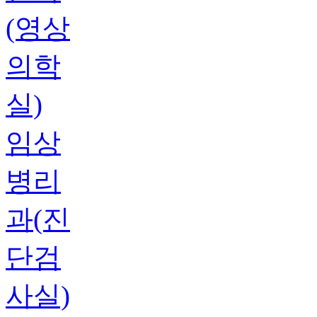
(영상
의학
실)
임상
병리
과(진
단검
사실)