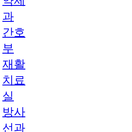
약제
과
간호
부
재활
치료
실
방사
선과